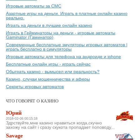
Игровые автоматы за СМС
Азартные игры на деньги. Играть в платные онлайн казино
реально.
Играть на деньги в лучшие онлайн казино
Играть в Гейминаторы на деньги - игровые автоматы
Gaminator (Гаминатор)
Современные бесплатные эмуляторы игровых автоматов |
играть бесплатно в симуляторы
Игровые автоматы для телефона на андроиде и iphone
Бесплатные онлайн игры - играть сейчас
Обыграть казино - вымысел или реальность?
Казино, случаи мошенничества и аферы
Секреты игровых автоматов
ЧТО ГОВОРЯТ О КАЗИНО
Юрий
2016-02-06 00:15:18
Здрствуйте,мне казино нравиться когда,скучно
захожу на сайт і сразу скукота пропадает поповоду...
Savage