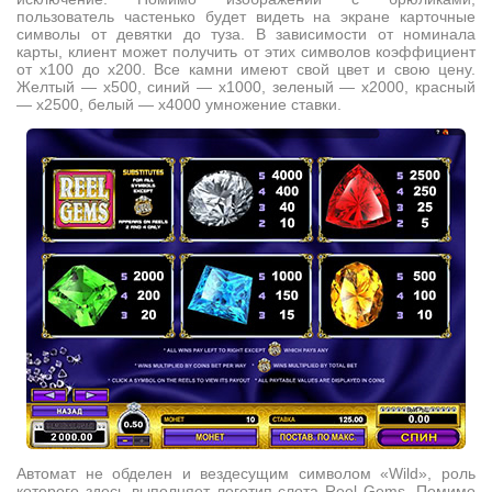
пользователь частенько будет видеть на экране карточные
символы от девятки до туза. В зависимости от номинала
карты, клиент может получить от этих символов коэффициент
от х100 до х200. Все камни имеют свой цвет и свою цену.
Желтый — х500, синий — х1000, зеленый — х2000, красный
— х2500, белый — х4000 умножение ставки.
Автомат не обделен и вездесущим символом «Wild», роль
которого здесь выполняет логотип слота Reel Gems. Помимо