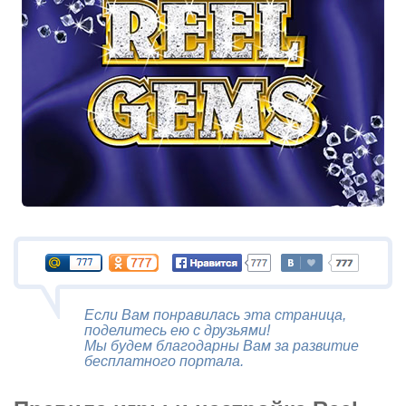
Если Вам понравилась эта страница,
поделитесь ею с друзьями!
Мы будем благодарны Вам за развитие
бесплатного портала.