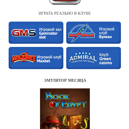
ИГРАТЬ РЕАЛЬНО В КЛУБЕ
ЭМУЛЯТОР МЕСЯЦА