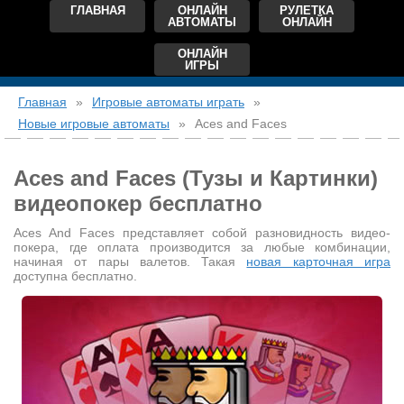
ГЛАВНАЯ
ОНЛАЙН
РУЛЕТКА
АВТОМАТЫ
ОНЛАЙН
ОНЛАЙН
ИГРЫ
Главная
»
Игровые автоматы играть
»
Новые игровые автоматы
»
Aces and Faces
Aces and Faces (Тузы и Картинки)
видеопокер бесплатно
Aces And Faces представляет собой разновидность видео-
покера, где оплата производится за любые комбинации,
начиная от пары валетов. Такая
новая карточная игра
доступна бесплатно.