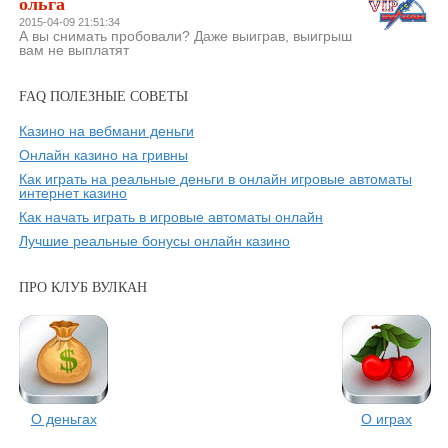
ольга
2015-04-09 21:51:34
А вы снимать пробовали? Даже выиграв, выигрыш
вам не выплатят
FAQ ПОЛЕЗНЫЕ СОВЕТЫ
Казино на вебмани деньги
Онлайн казино на гривны
Как играть на реальные деньги в онлайн игровые автоматы
интернет казино
Как начать играть в игровые автоматы онлайн
Лучшие реальные бонусы онлайн казино
ПРО КЛУБ ВУЛКАН
О деньгах
О играх