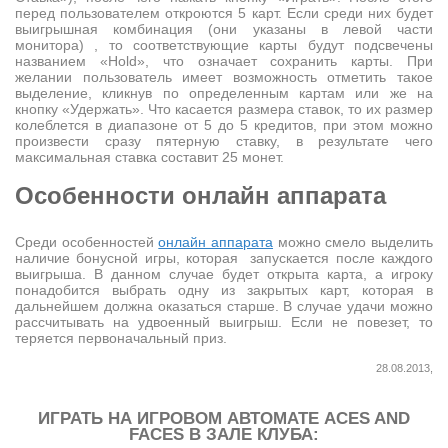
перед пользователем откроются 5 карт. Если среди них будет
выигрышная комбинация (они указаны в левой части
монитора) , то соответствующие карты будут подсвечены
названием «Hold», что означает сохранить карты. При
желании пользователь имеет возможность отметить такое
выделение, кликнув по определенным картам или же на
кнопку «Удержать». Что касается размера ставок, то их размер
колеблется в диапазоне от 5 до 5 кредитов, при этом можно
произвести сразу пятерную ставку, в результате чего
максимальная ставка составит 25 монет.
Особенности онлайн аппарата
Среди особенностей
онлайн аппарата
можно смело выделить
наличие бонусной игры, которая запускается после каждого
выигрыша. В данном случае будет открыта карта, а игроку
понадобится выбрать одну из закрытых карт, которая в
дальнейшем должна оказаться старше. В случае удачи можно
рассчитывать на удвоенный выигрыш. Если не повезет, то
теряется первоначальный приз.
28.08.2013
,
ИГРАТЬ НА ИГРОВОМ АВТОМАТЕ ACES AND
FACES В ЗАЛЕ КЛУБА: