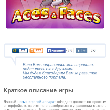
Если Вам понравилась эта страница,
поделитесь ею с друзьями!
Мы будем благодарны Вам за развитие
бесплатного портала.
Краткое описание игры
Данный
новый игровой аппарат
обладает достаточно простым
интерфейсом, за счет чего разобраться в управлении можно в
считанные секунды. Итак, после запуска игры пользователь