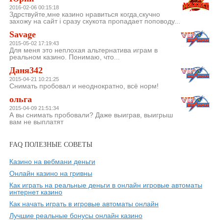
2016-02-06 00:15:18
Здрствуйте,мне казино нравиться когда,скучно
захожу на сайт і сразу скукота пропадает поповоду...
Savage
2015-05-02 17:19:43
Для меня это неплохая альтернатива играм в
реальном казино. Понимаю, что...
Даня342
2015-04-21 10:21:25
Снимать пробовал и неоднократно, всё норм!
ольга
2015-04-09 21:51:34
А вы снимать пробовали? Даже выиграв, выигрыш
вам не выплатят
FAQ ПОЛЕЗНЫЕ СОВЕТЫ
Казино на вебмани деньги
Онлайн казино на гривны
Как играть на реальные деньги в онлайн игровые автоматы
интернет казино
Как начать играть в игровые автоматы онлайн
Лучшие реальные бонусы онлайн казино