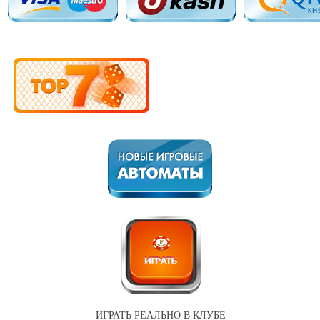
ИГРАТЬ РЕАЛЬНО В КЛУБЕ