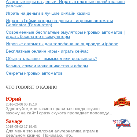
Азартные игры на деньги. Играть в платные онлайн казино
реально.
Играть на деньги в лучшие онлайн казино
Играть в Гейминаторы на деньги - игровые автоматы
Gaminator (Гаминатор)
Современные бесплатные эмуляторы игровых автоматов |
играть бесплатно в симуляторы
Игровые автоматы для телефона на андроиде и iphone
Бесплатные онлайн игры - играть сейчас
Обыграть казино - вымысел или реальность?
Казино, случаи мошенничества и аферы
Секреты игровых автоматов
ЧТО ГОВОРЯТ О КАЗИНО
Юрий
2016-02-06 00:15:18
Здрствуйте,мне казино нравиться когда,скучно
захожу на сайт і сразу скукота пропадает поповоду...
Savage
2015-05-02 17:19:43
Для меня это неплохая альтернатива играм в
реальном казино. Понимаю, что...