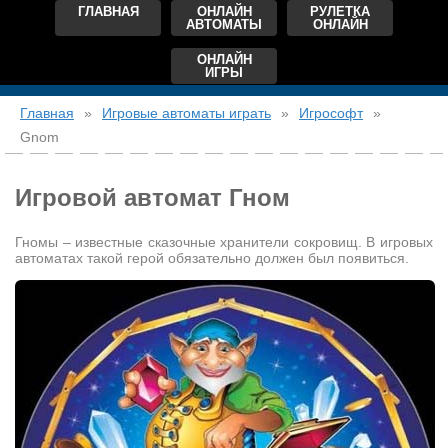
ГЛАВНАЯ
ОНЛАЙН
РУЛЕТКА
АВТОМАТЫ
ОНЛАЙН
ОНЛАЙН
ИГРЫ
Главная
»
Игровые автоматы играть
»
Игрософт
»
Gnom
Игровой автомат Гном
Гномы – известные сказочные хранители сокровищ. В игровых
автоматах такой герой обязательно должен был появиться.