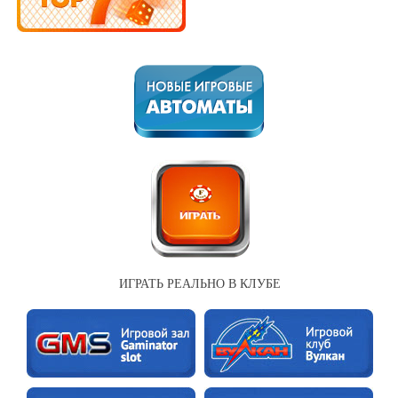
ИГРАТЬ РЕАЛЬНО В КЛУБЕ