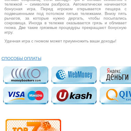
тележкой – символом разброса. Автоматически начинается
бонусная игра. Перед игроком открывается пещера с
подвешенными под потолком пятью тележками. Внизу пять
рычагов, за которые нужно дергать, чтобы посыпались
сокровища. Иногда в тележке оказывается грязь и обливает
гнома. Две такие грязевые процедуры прекращают бонусную
игру.
Удачная игра с гномом может приумножить ваши доходы!
СПОСОБЫ ОПЛАТЫ