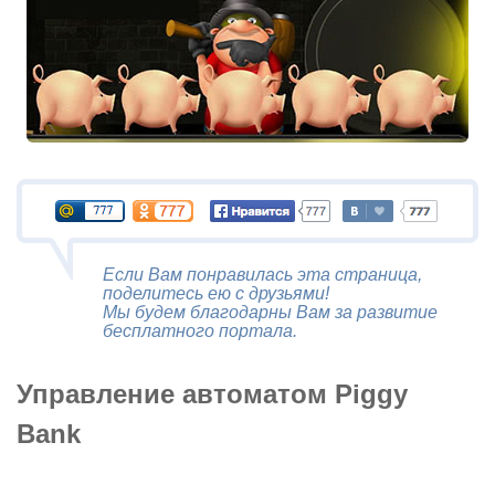
Если Вам понравилась эта страница,
поделитесь ею с друзьями!
Мы будем благодарны Вам за развитие
бесплатного портала.
Управление автоматом Pig
gy
Bank