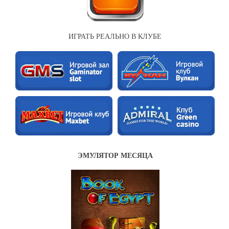
ИГРАТЬ РЕАЛЬНО В КЛУБЕ
ЭМУЛЯТОР МЕСЯЦА