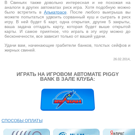
В Свиньях также довольно интересная и не похожая на
аналоги в других автоматах риск игра. Хотя подобную можно
было встретить в
Алькатрасе
. После любого выигрыша вы
можете попытаться удвоить сорванный куш и сыграть в риск
игру. В ней будет 6 карт, одна открытая, другие 5 закрыты,
ваша задача отгадать карту, которая будет выше открытой
карты. И самое приятное, что играть в эту игру можно до
бесконечности, все зависит только от вашей удачи.
Удачи вам, начинающие грабители банков, толстых сейфов и
жирных свиней.
26.02.2014
,
ИГРАТЬ НА ИГРОВОМ АВТОМАТЕ PIGGY
BANK В ЗАЛЕ КЛУБА:
СПОСОБЫ ОПЛАТЫ