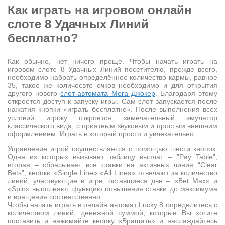
Как играть на игровом онлайн
слоте 8 Удачных Линий
бесплатно?
Как обычно, нет ничего проще. Чтобы начать играть на
игровом слоте 8 Удачных Линий посетителю, прежде всего,
необходимо набрать определённое количество кармы, равное
35, такое же количесвто очков необходимо и для открытия
другого нового
слот-автомата Мега Джокер
. Благодаря этому
откроется доступ к запуску игры. Сам слот запускается после
нажатия кнопки «играть бесплатно». После выполнения всех
условий игроку откроется замечательный эмулятор
классического вида, с приятным звуковым и простым внешним
оформлением. Играть в который просто и увлекательно.
Управление игрой осуществляется с помощью шести кнопок.
Одна из которых вызывает таблицу выплат – ”Pay Table”,
вторая – сбрасывает все ставки на активных линия “Clear
Bets”, кнопки «Single Line» «All Lines» отвечают за количество
линий, участвующие в игре, оставшиеся две – «Bet Max» и
«Spin» выполняют функцию повышения ставки до максимума
и вращения соответственно.
Чтобы начать играть в онлайн автомат Lucky 8 определитесь с
количеством линий, денежной суммой, которые Вы хотите
поставить и нажимайте кнопку «Вращать» и наслаждайтесь