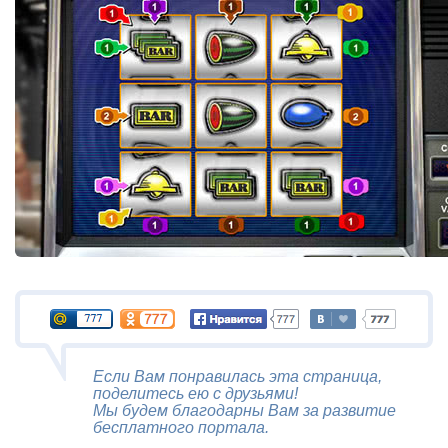
Если Вам понравилась эта страница,
поделитесь ею с друзьями!
Мы будем благодарны Вам за развитие
бесплатного портала.