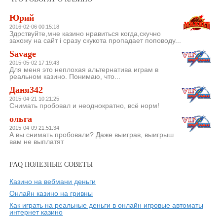
Юрий
2016-02-06 00:15:18
Здрствуйте,мне казино нравиться когда,скучно
захожу на сайт і сразу скукота пропадает поповоду...
Savage
2015-05-02 17:19:43
Для меня это неплохая альтернатива играм в
реальном казино. Понимаю, что...
Даня342
2015-04-21 10:21:25
Снимать пробовал и неоднократно, всё норм!
ольга
2015-04-09 21:51:34
А вы снимать пробовали? Даже выиграв, выигрыш
вам не выплатят
FAQ ПОЛЕЗНЫЕ СОВЕТЫ
Казино на вебмани деньги
Онлайн казино на гривны
Как играть на реальные деньги в онлайн игровые автоматы
интернет казино