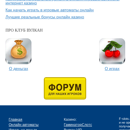
интернет казино
Как начать играть в игровые автоматы онлайн
Лучшие реальные бонусы онлайн казино
ПРО КЛУБ ВУЛКАН
О деньгах
О играх
F-slots
Главная
Казино:
и не ор
Онлайн автоматы
ГаминаторСлотс
получа