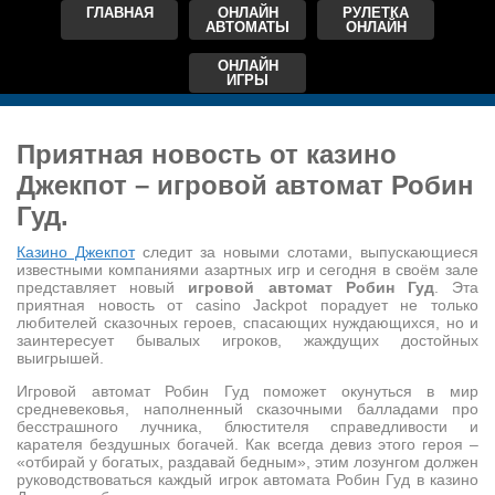
ГЛАВНАЯ
ОНЛАЙН
РУЛЕТКА
АВТОМАТЫ
ОНЛАЙН
ОНЛАЙН
ИГРЫ
Приятная новость от казино
Джекпот – игровой автомат Робин
Гуд.
Казино Джекпот
следит за новыми слотами, выпускающиеся
известными компаниями азартных игр и сегодня в своём зале
представляет новый
игровой автомат Робин Гуд
. Эта
приятная новость от casino Jackpot порадует не только
любителей сказочных героев, спасающих нуждающихся, но и
заинтересует бывалых игроков, жаждущих достойных
выигрышей.
Игровой автомат Робин Гуд поможет окунуться в мир
средневековья, наполненный сказочными балладами про
бесстрашного лучника, блюстителя справедливости и
карателя бездушных богачей. Как всегда девиз этого героя –
«отбирай у богатых, раздавай бедным», этим лозунгом должен
руководствоваться каждый игрок автомата Робин Гуд в казино