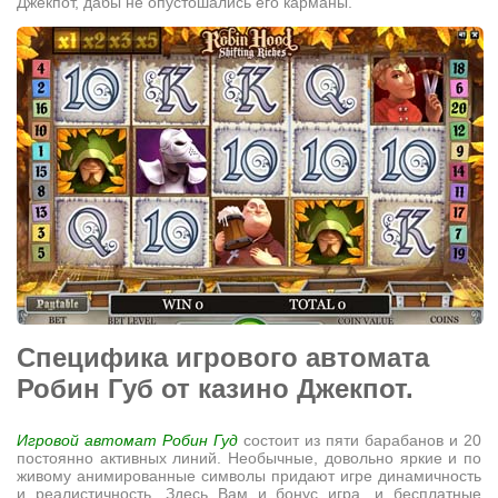
Джекпот, дабы не опустошались его карманы.
Специфика игрового автомата
Робин Губ от казино Джекпот.
Игровой автомат Робин Гуд
состоит из пяти барабанов и 20
постоянно активных линий. Необычные, довольно яркие и по
живому анимированные символы придают игре динамичность
и реалистичность. Здесь Вам и бонус игра, и бесплатные