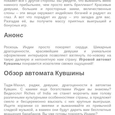
покажет всё с другой стороны. Вы увидите, что выманить змею
намного прибыльнее, чем просто взять бриллиант! Красивые
девушки, большие и просторные замки, величественные
слоны – эти вещи окружают индийских богачей и радуют их
глаз. А вот что порадует их душу – это загадка для вас.
Разгадав её, вы получите массу приятных выигрышей и
бонусных игр.
Анонс
Роскошь Индии просто покоряет сердце. Шикарные
драгоценности, красивейшие девушки и уникальное
оформление интерьеров позволяют взглянуть по-новому на
такую далекую и непонятную нам страну.
Игровой автомат
Кувшины
понравится искателям свежих ощущений!
Обзор автомата Кувшины
Тадж-Махал, раджи, девушки, драгоценности в автомтае
Кувшин. С какими еще богатствами Индии вы знакомы?
Видеослот Riches of India не станет морочить вам голову
различными культурными особенностями страны, а предложит
смело и бесцеремонно взыскать с них крупные выигрыши.
Ищите корзинки со змеями и выманивайте их привычной
сладкой музыкой, а взамен они будут дарить вам бесплатные
вращения барабанов. Вы уже готовы покорять Индию?