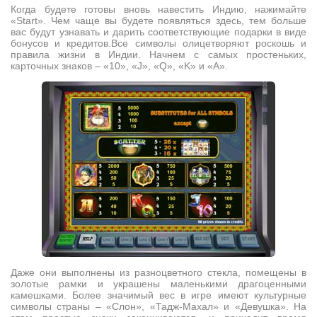
Когда будете готовы вновь навестить Индию, нажимайте
«Start». Чем чаще вы будете появляться здесь, тем больше
вас будут узнавать и дарить соответствующие подарки в виде
бонусов и кредитов.Все символы олицетворяют роскошь и
правила жизни в Индии. Начнем с самых простеньких,
карточных знаков – «10», «J», «Q», «K» и «А».
Даже они выполнены из разноцветного стекла, помещены в
золотые рамки и украшены маленькими драгоценными
камешками. Более значимый вес в игре имеют культурные
символы страны – «Слон», «Тадж-Махал» и «Девушка». На