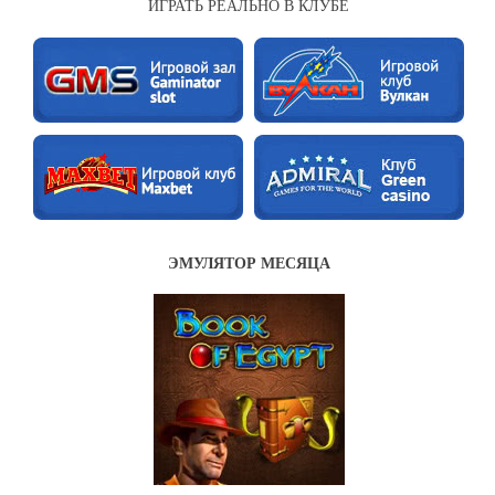
ИГРАТЬ РЕАЛЬНО В КЛУБЕ
ЭМУЛЯТОР МЕСЯЦА