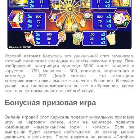
Игровой автомат Карусель это уникальный слот гамниатор,
который предлагает солидные выплаты каждому игроку. Пять
изображений центрифуги принесут 5000 монет, качелей и
карусели – 750, машинок – 500, попкорна, мороженого и
лимонада – 200. Дикий символ – это аттракцион
«американские горки» вместе с колесом обозрения. В случае
удачи, они трансформируются во все изображения, кроме
скаттера, которым является весёлый клоун.
Бонусная призовая игра
Онлайн игровой слот Карусель подарит уникальную призовую
игру на чёртовом колесе, если на мониторе появится
комбинация «американские горки + колесо». Если же
выигрыши будут казаться небольшими, их размер можно
увеличить в риск-игре. После нажатия на кнопку «Gamble»